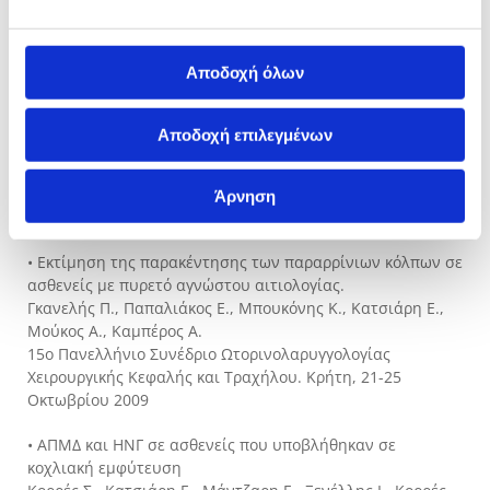
Χειρουργικής Κεφαλής και Τραχήλου. Κρήτη, 21-25
Οκτωβρίου 2009
Αποδοχή όλων
• Βιντεονυσταγμογραφικά ευρήματα στον καλοήθη
παροξυσμικό ίλιγγο θέσεως.
Μπαλατσούρας Δ., Κουκούτσης Γ., Μούκος Α., Μπουκόνης
Αποδοχή επιλεγμένων
Κ., Κατσιάρη Ε., Καμπέρος Α.
15ο Πανελλήνιο Συνέδριο Ωτορινολαρυγγολογίας
Χειρουργικής Κεφαλής και Τραχήλου. Κρήτη, 21-25
Άρνηση
Οκτωβρίου 2009
• Εκτίμηση της παρακέντησης των παραρρίνιων κόλπων σε
ασθενείς με πυρετό αγνώστου αιτιολογίας.
Γκανελής Π., Παπαλιάκος Ε., Μπουκόνης Κ., Κατσιάρη Ε.,
Μούκος Α., Καμπέρος Α.
15ο Πανελλήνιο Συνέδριο Ωτορινολαρυγγολογίας
Χειρουργικής Κεφαλής και Τραχήλου. Κρήτη, 21-25
Οκτωβρίου 2009
• ΑΠΜΔ και ΗΝΓ σε ασθενείς που υποβλήθηκαν σε
κοχλιακή εμφύτευση