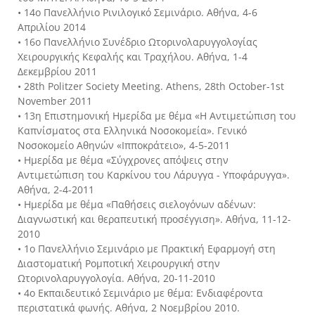
• 14ο Πανελλήνιο Ρινιλογικό Σεμινάριο. Αθήνα, 4-6
Απριλίου 2014
• 16ο Πανελλήνιο Συνέδριο Ωτορινολαρυγγολογίας
Χειρουργικής Κεφαλής και Τραχήλου. Αθήνα, 1-4
Δεκεμβρίου 2011
• 28th Politzer Society Meeting. Athens, 28th October-1st
November 2011
• 13η Επιστημονική Ημερίδα με θέμα «Η Αντιμετώπιση του
Καπνίσματος στα Ελληνικά Νοσοκομεία». Γενικό
Νοσοκομείο Αθηνών «Ιπποκράτειο», 4-5-2011
• Ημερίδα με θέμα «Σύγχρονες απόψεις στην
Αντιμετώπιση του Καρκίνου του Λάρυγγα - Υποφάρυγγα».
Αθήνα, 2-4-2011
• Ημερίδα με θέμα «Παθήσεις σιελογόνων αδένων:
Διαγνωστική και θεραπευτική προσέγγιση». Αθήνα, 11-12-
2010
• 1ο Πανελλήνιο Σεμινάριο με Πρακτική Εφαρμογή στη
Διαστοματική Ρομποτική Χειρουργική στην
Ωτορινολαρυγγολογία. Αθήνα, 20-11-2010
• 4ο Εκπαιδευτικό Σεμινάριο με θέμα: Ενδιαφέροντα
περιστατικά φωνής. Αθήνα, 2 Νοεμβρίου 2010.