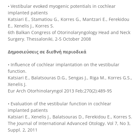
• Vestibular evoked myogenic potentials in cochlear
implanted patients
Katsiari E., Stamatiou G., Korres G., Mantzari E., Ferekidou
E., Xenelis J., Korres S.
6th Balkan Congress of Otorinolaryngology Head and Neck
Surgery. Thessaloniki, 2-5 October 2008
Δημοσιεύσεις σε διεθνή περιοδικά
• Influence of cochlear implantation on the vestibular
function.
Katsiari E., Balatsouras D.G., Sengas J., Riga M., Korres G.S.,
Xenelis J.
Eur Arch Otorhinolaryngol 2013 Feb;270(2):489-95
• Evaluation of the vestibular function in cochlear
implanted patients
Katsiari E., Xenelis J., Balatsouras D., Ferekidou E., Korres S.
The Journal of International Advanced Otology. Vol 7, No 3,
Suppl. 2, 2011