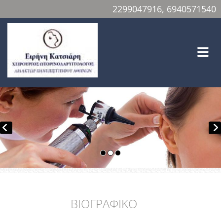
2299047916
, 6940571540
ΒΙΟΓΡΑΦΙΚΟ