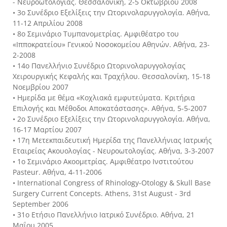
- Νευροωτολογίας. Θεσσαλονίκη, 2-5 Οκτωβρίου 2008
• 3ο Συνέδριο Εξελίξεις την Ωτορινολαρυγγολογία. Αθήνα,
11-12 Απριλίου 2008
• 8ο Σεμινάριο Τυμπανομετρίας. Αμφιθέατρο του
«Ιπποκρατείου» Γενικού Νοσοκομείου Αθηνών. Αθήνα, 23-
2-2008
• 14ο Πανελλήνιο Συνέδριο Ωτορινολαρυγγολογίας
Χειρουργικής Κεφαλής και Τραχήλου. Θεσσαλονίκη, 15-18
Νοεμβρίου 2007
• Ημερίδα με θέμα «Κοχλιακά εμφυτεύματα. Κριτήρια
Επιλογής και Μέθοδοι Αποκατάστασης». Αθήνα, 5-5-2007
• 2ο Συνέδριο Εξελίξεις την Ωτορινολαρυγγολογία. Αθήνα,
16-17 Μαρτίου 2007
• 17η Μετεκπαιδευτική Ημερίδα της Πανελλήνιας Ιατρικής
Εταιρείας Ακουολογίας - Νευροωτολογίας. Αθήνα, 3-3-2007
• 1ο Σεμινάριο Ακοομετρίας. Αμφιθέατρο Ινστιτούτου
Pasteur. Αθήνα, 4-11-2006
• International Congress of Rhinology-Otology & Skull Base
Surgery Current Concepts. Athens, 31st August - 3rd
September 2006
• 31ο Ετήσιο Πανελλήνιο Ιατρικό Συνέδριο. Αθήνα, 21
Μαΐου 2005