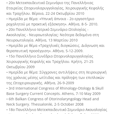
• 20ο Μετεκπαιδευτικό Σεμινάριο της Πανελλήνιας
Εταιρείας Ωτορινολαρυγγολογίας, Χειρουργικής Κεφαλής
και Τραχήλου. Βέροια, 22-24 Οκτωβρίου 2010
• Ημερίδα με θέμα: «Υπνική άπνοια - 2ο εργαστήριο
ροχαλητού με πρακτική εξάσκηση». Αθήνα, 8-5- 2010.
• 20ο Πανελλήνιο Ιατρικό Σεμινάριο Ωτολογίας -
Ακοολογίας - Νευροωτολογίας: Νεότερα δεδομένα στη
Νευροωτολογία. Αθήνα, 13 Μαρτίου 2010
• Ημερίδα με θέμα «Τραχηλικές διογκώσεις. Διάγνωση και
θεραπευτική προσέγγιση». Αθήνα, 5-12-2009.
• 15ο Πανελλήνιο Συνέδριο Ωτορινολαρυγγολογίας
Χειρουργικής Κεφαλής και Τραχήλου. Κρήτη, 21-25
Οκτωβρίου 2009
• Ημερίδα με θέμα: Σύγχρονες αντιλήψεις στη Χειρουργική
της χρόνιας μέσης ωτίτιδας και πρόληψη των επιπλοκών
της Ωτοχειρουργικής. Αθήνα, 26-9-2009
• 3rd International Congress of Rhinology-Otology & Skull
Base Surgery Current Concepts. Athens, 7-10 May 2009
• 6th Balkan Congress of Otorinolaryngology Head and
Neck Surgery. Thessaloniki, 2-5 October 2008
• 18ο Πανελλήνιο Μετεκπαιδευτικό Σεμινάριο Ακουολογίας