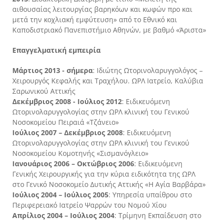
αιθουσαίας λειτουργίας βαρηκόων και κωφών προ και
μετά την κοχλιακή εμφύτευση» από το Εθνικό και
Καποδιστριακό Πανεπιστήμιο Αθηνών, με βαθμό «Άριστα»
Επαγγελματική εμπειρία
Μάρτιος 2013 - σήμερα
: Ιδιώτης Ωτορινολαρυγγολόγος –
Χειρουργός Κεφαλής και Τραχήλου. ΩΡΛ Ιατρείο, Καλύβια
Σαρωνικού Αττικής
Δεκέμβριος 2008 - Ιούλιος 2012
: Ειδικευόμενη
Ωτορινολαρυγγολογίας στην ΩΡΛ κλινική του Γενικού
Νοσοκομείου Πειραιά «Τζάνειο»
Ιούλιος 2007 – Δεκέμβριος 2008
: Ειδικευόμενη
Ωτορινολαρυγγολογίας στην ΩΡΛ κλινική του Γενικού
Νοσοκομείου Κομοτηνής «Σισμανόγλειο»
Ιανουάριος 2006 – Οκτώβριος 2006
: Ειδικευόμενη
Γενικής Χειρουργικής για την κύρια ειδικότητα της ΩΡΛ
στο Γενικό Νοσοκομείο Δυτικής Αττικής «Η Αγία Βαρβάρα»
Ιούλιος 2004 – Ιούλιος 2005
: Υπηρεσία υπαίθρου στο
Περιφερειακό Ιατρείο Ψαρρών του Νομού Χίου
Απρίλιος 2004 – Ιούλιος 2004
: Τρίμηνη Εκπαίδευση στο