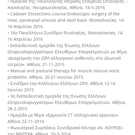
• Ημερίδα της Πανελλήνιας Ιατρικής Εταιρείας Ωτολογίας –
Ακοολογίας -Νευροωτολογίας, Αθήνα, 14-5-2016
• Cadaver Dissections course-Endoscopic surgery of the
nose, paranasal sinuses and skull base. Θεσσαλονίκη, 14-
16 Απριλίου 2016
• 16ο Πανελλήνιο Συνέδριο Ρινολογίας. Θεσσαλονίκη, 14-
16 Απριλίου 2016
• Εκπαιδευτική ημερίδα της Ένωσης Ελλήνων
Ωτορινολαρυγγολόγων Ελευθέρων Επαγγελματιών με θέμα
«Διαχείριση του ΩΡΛ αλλεργικού ασθενούς στο ιδιωτικό
ιατρείο». Αθήνα, 21-11-2015
• Manual and postural therapy for muscle misuse voice
problems. Αθήνα, 20-21 Ιουνίου 2015
• Συνέδριο του Κολλεγίου Ελλήνων ΩΡΛ. Αθήνα 12-14
Ιουνίου 2015
• 3η Εκπαιδευτική ημερίδα της Ένωσης Ελλήνων
Ωτορινολαρυγγολόγων Ελευθέρων Επαγγελματιών. Αθήνα,
28-2-2015
• Ημερίδα με θέμα «Ερμηνεία CT σπλαχνικού κρανίου».
Αθήνα 22-11-2014
• Φωνιατρικό Συμπόσιο, Συνεδριακό Κέντρο «Ν. ΛΟΥΡΟΣ»
του ΜΗΤΕΡΑ. Αθήνα, 10-5-2014