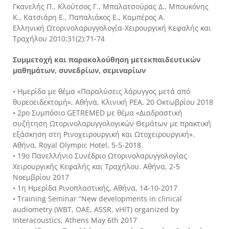
Γκανελής Π., Κλούτσος Γ., Μπαλατσούρας Δ., Μπουκόνης
Κ., Κατσιάρη Ε., Παπαλιάκος Ε., Καμπέρος Α.
Ελληνική Ωτορινολαρυγγολογία-Χειρουργική Κεφαλής και
Τραχήλου 2010;31(2):71-74
Συμμετοχή και παρακολούθηση μετεκπαιδευτικών
μαθημάτων, συνεδρίων, σεμιναρίων
• Ημερίδα με θέμα «Παραλύσεις λάρυγγος μετά από
θυρεοειδεκτομή», Αθήνα, Κλινική ΡΕΑ, 20 Οκτωβρίου 2018
• 2ρο Συμπόσιο GETREMED με θέμα «Διαδραστική
συζήτηση Ωτορινολαρυγγολογικών Θεμάτων με πρακτική
εξάσκηση στη Ρινοχειρουργική και Ωτοχειρουργική».
Αθήνα, Royal Olympic Hotel, 5-5-2018
• 19ο Πανελλήνιο Συνέδριο Ωτορινολαρυγγολογίας
Χειρουργικής Κεφαλής και Τραχήλου. Αθήνα, 2-5
Νοεμβρίου 2017
• 1η Ημερίδα Ρινοπλαστικής, Αθήνα, 14-10-2017
• Training Seminar “New developments in clinical
audiometry (WBT, OAE, ASSR, vHIT) organized by
Interacoustics, Athens May 6th 2017