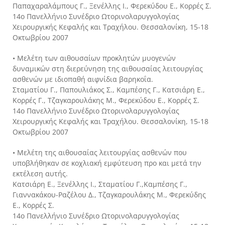
Παπαχαραλάμπους Γ., Ξενέλλης Ι., Φερεκύδου Ε., Κορρές Σ.
14ο Πανελλήνιο Συνέδριο Ωτορινολαρυγγολογίας
Χειρουργικής Κεφαλής και Τραχήλου. Θεσσαλονίκη, 15-18
Οκτωβρίου 2007
• Μελέτη των αιθουσαίων προκλητών μυογενών
δυναμικών στη διερεύνηση της αιθουσαίας λειτουργίας
ασθενών με ιδιοπαθή αιφνίδια βαρηκοΐα.
Σταματίου Γ., Παπουλιάκος Σ., Καμπέσης Γ., Κατσιάρη Ε.,
Κορρές Γ., Τζαγκαρουλάκης Μ., Φερεκύδου Ε., Κορρές Σ.
14ο Πανελλήνιο Συνέδριο Ωτορινολαρυγγολογίας
Χειρουργικής Κεφαλής και Τραχήλου. Θεσσαλονίκη, 15-18
Οκτωβρίου 2007
• Μελέτη της αιθουσαίας λειτουργίας ασθενών που
υποβλήθηκαν σε κοχλιακή εμφύτευση προ και μετά την
εκτέλεση αυτής.
Κατσιάρη Ε., Ξενέλλης Ι., Σταματίου Γ.,Καμπέσης Γ.,
Γιαννακάκου-Ραζέλου Δ., Τζαγκαρουλάκης Μ., Φερεκύδης
Ε., Κορρές Σ.
14ο Πανελλήνιο Συνέδριο Ωτορινολαρυγγολογίας