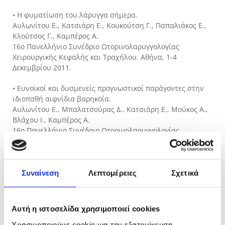
• Η φυματίωση του λάρυγγα σήμερα.
Αυλωνίτου Ε., Κατσιάρη Ε., Κουκούτση Γ., Παπαλιάκος Ε.,
Κλούτσος Γ., Καμπέρος Α.
16ο Πανελλήνιο Συνέδριο Ωτορινολαρυγγολογίας
Χειρουργικής Κεφαλής και Τραχήλου. Αθήνα, 1-4
Δεκεμβρίου 2011.
• Ευνοϊκοί και δυσμενείς προγνωστικοί παράγοντες στην
ιδιοπαθή αιφνίδια βαρηκοΐα.
Αυλωνίτου Ε., Μπαλατσούρας Δ., Κατσιάρη Ε., Μούκος Α.,
Βλάχου Ι., Καμπέρος Α.
16ο Πανελλήνιο Συνέδριο Ωτορινολαρυγγολογίας
Χειρουργικής Κεφαλής και Τραχήλου. Αθήνα, 1-4
Δεκεμβρίου 2011.
• Περιαμυγδαλικά αποστήματα και η αντιμετώπιση τους
Συναίνεση
Λεπτομέρειες
Σχετικά
στην κλινική μας.
Γκανελής Π., Παπαλιάκος Ε., Κατσιάρη Ε., Μουτόπουλος Η.,
Καμπέρος Α.
Αυτή η ιστοσελίδα χρησιμοποιεί cookies
16ο Πανελλήνιο Συνέδριο Ωτορινολαρυγγολογίας
Χρησιμοποιούμε cookie για την εξατομίκευση
Χειρουργικής Κεφαλής και Τραχήλου. Αθήνα, 1-4