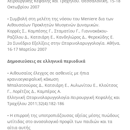
Χειρουργικής Κεφαλής και Τραχήλου. Θεσσαλονίκη, 15-18
Οκτωβρίου 2007
• Συμβολή στη μελέτη της νόσου του Meniere δια των
Αιθουσαίων Προκλητών Μυογενών Δυναμικών.
Κορρές Σ., Καμπέσης Γ., Σταματίου Γ., Γιαννακάκου-
Ραζέλου Δ., Κατσιάρη Ε., Κανδηλώρος Δ., Φερεκύδης Ε.
2ο Συνέδριο Εξελίξεις στην Ωτορινολαρυγγολογία. Αθήνα,
16-17 Μαρτίου 2007
Δημοσιεύσεις σε ελληνικά περιοδικά
• Αιθουσαίος έλεγχος σε ασθενείς με ήπια
κρανιοεγκεφαλική κάκωση
Μπαλατσούρας Δ., Κατσιάρη Ε., Αυλωνίτου Ε., Κλούτσος
Γ., Λορέτζος Δ., Καμπέρος Α.
Ελληνική Ωτορινολαρυγγολογία-Χειρουργική Κεφαλής και
Τραχήλου 2011;32(4):182-186
• Η επιρροή της υποτροπιάζουσας οξείας μέσης πυώδους
ωτίτιδας στο ανοσολογικό προφίλ των παιδιών και τα
αίτια αυτής